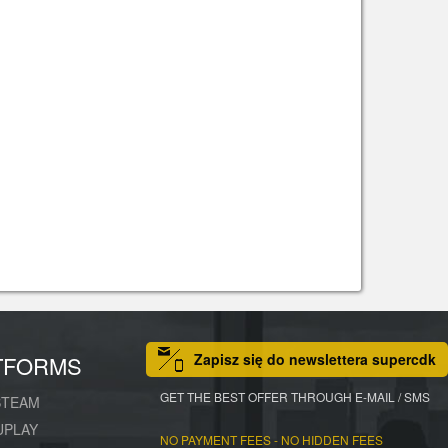
Zapisz się do newslettera supercdk
TFORMS
GET THE BEST OFFER THROUGH E-MAIL / SMS
STEAM
UPLAY
NO PAYMENT FEES - NO HIDDEN FEES