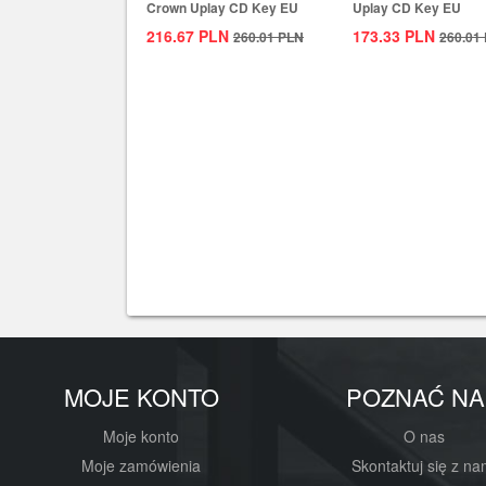
Crown Uplay CD Key EU
Uplay CD Key EU
216.67
PLN
173.33
PLN
260.01
PLN
260.01
MOJE KONTO
POZNAĆ NA
Moje konto
O nas
Moje zamówienia
Skontaktuj się z na