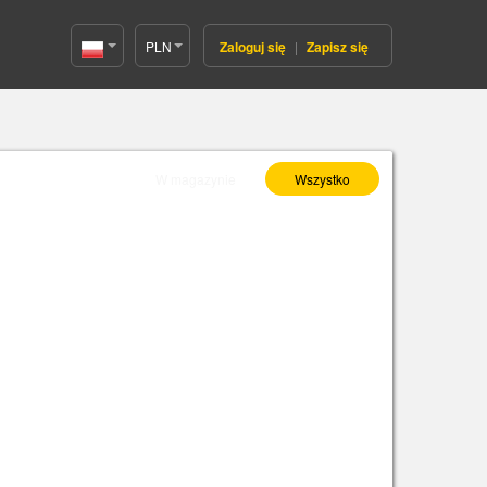
PLN
Zaloguj się
|
Zapisz się
Poland(Polski)
Wybierz As :
W magazynie
Wszystko