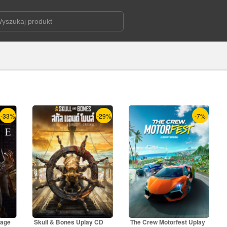
-33%
-29%
-7%
rage
Skull & Bones Uplay CD
The Crew Motorfest Uplay